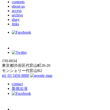
contents
about us
access
archive
diary
links
150-0034
東京都渋谷区代官山町20-20
モンシェリー代官山B2
tel. 03 5456 8880
contact
新規出演