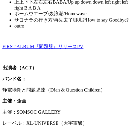
上上下下左右左右BABA/Up up down down left right left
right B A B A
ホームウエーブ/轰浪潮/Homewave
サヨナラの行き方/再见去了哪儿?/How to say Goodbye?
outro
FIRST ALBUM『問題児』リリースPV
出演者（
ACT
）
バンド名：
静電場朔と問題児達（D!an & Question Children）
主催・企画
主催：SOMSOC GALLERY
レーベル：XL-UNIVERSE（大宇宙醸）