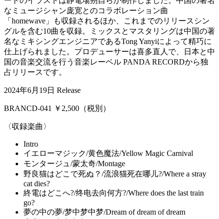
ードのイラストは静電場朔自らが制作しました。中国の著名
なミュージシャン庞宽とのコラボレーション曲
「homewave」も収録されるほか、これまでのリリースシン
グルを含む10曲を収録。ミックスとマスタリングは中国の著
名なミキシングエンジニアであるTong Yanyiによって精巧に
仕上げられました。プロデューサーは喜多直⼈で、⽇本と中
国の⾳楽交流を⾏う⾳楽レーベル PANDA RECORDから独
占リリースです。
2024年6月19日 Release
BRANCD-041 ￥2,500（税別）
〈収録楽曲〉
Intro
イエローマジック/黄色魔法/Yellow Magic Carnival
モンタージュ/蒙太奇/Montage
野良猫はどこで死ぬ？/流浪猫死在哪儿?/Where a stray
cat dies?
終電はどこへ?/终电去向何方?/Where does the last train
go?
夢の中の夢/梦中梦中梦/Dream of dream of dream