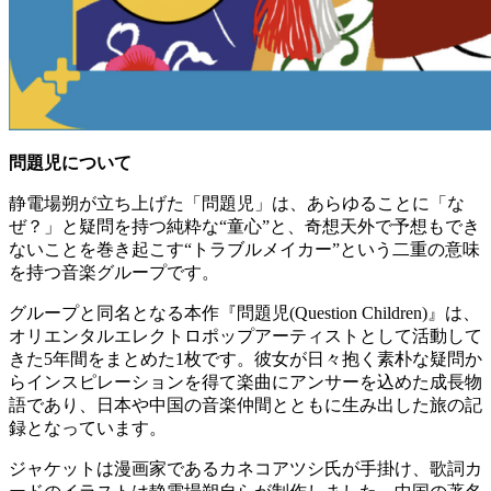
問題児について
静電場朔が立ち上げた「問題児」は、あらゆることに「な
ぜ？」と疑問を持つ純粋な“童心”と、奇想天外で予想もでき
ないことを巻き起こす“トラブルメイカー”という二重の意味
を持つ音楽グループです。
グループと同名となる本作『問題児(Question Children)』は、
オリエンタルエレクトロポップアーティストとして活動して
きた5年間をまとめた1枚です。彼女が日々抱く素朴な疑問か
らインスピレーションを得て楽曲にアンサーを込めた成長物
語であり、日本や中国の音楽仲間とともに生み出した旅の記
録となっています。
ジャケットは漫画家であるカネコアツシ氏が手掛け、歌詞カ