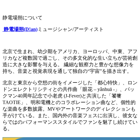
静電場朔について
静電場朔(D!an)
ミュージシャン/アーティスト
北京で生まれ、幼少期をアメリカ、ヨーロッパ、中東、アフ
リカなど複数国で過ごし、その多文化的な生い立ちが芸術創
造に大きな影響を与える。 繊細な観察力と豊かな想像力を
持ち、音楽と視覚表現を通して独自の“宇宙”を描き出す。
北京と東京から空想の街をイメージした「都心特快」、ロン
ドンエレクトリシティとの共作曲「眼花 – yǎnhuā -」、パッ
クマン40周年記念で小老虎 (J-Fever)と共演した「饕餮
TAOTIE」、明和電機とのコラボレーション曲など、個性的
な楽曲を多数披露。MVやアートワークのディレクションも
手がけている。また、国内外の音楽フェスに出演し、彼女な
らではのパフォーマンススタイルでファンを魅了し続けてい
る。