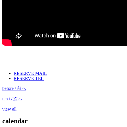
RESERVE MAIL
RESERVE TEL
before / 前へ
next / 次へ
view all
calendar