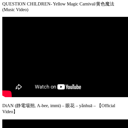
QUESTION CHILDREN- Yellow Magic Carnival/黄色魔法
(Music Video)
DiAN (静電場朔, A-bee, immi) – 眼花 – yǎnhuā – 【Official
Video】