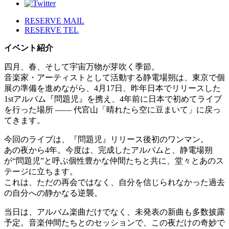
RESERVE MAIL
RESERVE TEL
イベント紹介
四月、春、そして宇宙万物が芽吹く季節。
音楽家・アーティストとして活動する静電場朔は、東京で個
展の準備を進めながら、4月17日、昨年日本でリリースした
1stアルバム『問題児』を携え、4年前に日本で初めてライブ
を行った場所 —— 代官山「晴れたら空に豆まいて」に戻っ
てきます。
今回のライブは、『問題児』リリース後初のワンマン。
あの夜から4年。今度は、完成したアルバムと、静電場朔
が“問題児”と呼ぶ個性豊かな仲間たちと共に、堂々とあのス
テージに立ちます。
これは、ただの再会ではなく、自分を信じられなかった過去
の自分への静かなる逆襲。
当日は、アルバム楽曲だけでなく、未発表の新曲も多数披露
予定。音楽仲間たちとのセッションで、この夜だけの奇妙で