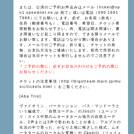
または、公演のご予約お申込みはメール（
ticket@sp
n1.speednet.ne.jp
宛て）或いは電話（090 1691
7988）にてお願いします。必ず、お名前（姓名）、
住所（郵便番号も）、電話番号、希望日、チケット希
望枚数をお知らせ下さい。尚、電話は聞き間違い、書
き間違いなど起こり得ますので、できる限りメールで
お願い致します。電話はつながり難い場合がありま
す。メールでのご予約は、折り返し、チケットの有
無、お支払方法をご連絡いたします。前売で売切れの
場合は当日チケットを発行しませんのでご注意下さ
い。
＊ご予約の際に、必ずお目当のArtistをご予約の際に
お知らせください。
チケットの注意事項（
http://bigstream.main.jp/mu
sic/tickets.html
）をご覧ください。
[Aba Trio]
ヴァイオリン、パーカッション、バス・マンドーラと
いう編成で、「自然ヨーデル」のJüüzli （ユーッツ
リ：スイス中部のムオータタール地方の自然ヨーデ
ル。2声または3声で歌われることが多く、アルプスの
生活の中で育った、かなり土地に根ざした様式。ムオ
ータタールのローカルな変種）や Zäuerli （ツォイェ