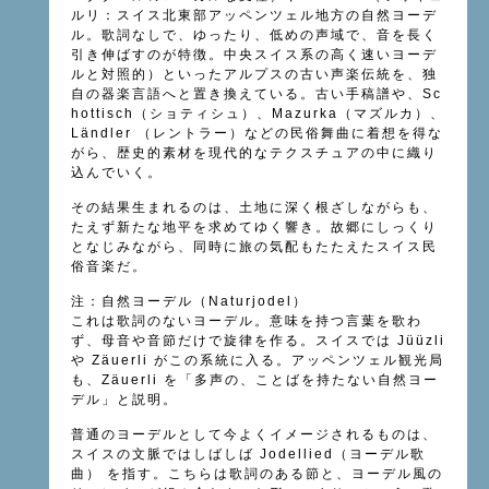
ルリ：スイス北東部アッペンツェル地方の自然ヨーデ
ル。歌詞なしで、ゆったり、低めの声域で、音を長く
引き伸ばすのが特徴。中央スイス系の高く速いヨーデ
ルと対照的）といったアルプスの古い声楽伝統を、独
自の器楽言語へと置き換えている。古い手稿譜や、Sc
hottisch（ショティシュ）、Mazurka（マズルカ）、
Ländler （レントラー）などの民俗舞曲に着想を得な
がら、歴史的素材を現代的なテクスチュアの中に織り
込んでいく。
その結果生まれるのは、土地に深く根ざしながらも、
たえず新たな地平を求めてゆく響き。故郷にしっくり
となじみながら、同時に旅の気配もたたえたスイス民
俗音楽だ。
注：自然ヨーデル（Naturjodel）
これは歌詞のないヨーデル。意味を持つ言葉を歌わ
ず、母音や音節だけで旋律を作る。スイスでは Jüüzli
や Zäuerli がこの系統に入る。アッペンツェル観光局
も、Zäuerli を「多声の、ことばを持たない自然ヨー
デル」と説明。
普通のヨーデルとして今よくイメージされるものは、
スイスの文脈ではしばしば Jodellied（ヨーデル歌
曲） を指す。こちらは歌詞のある節と、ヨーデル風の