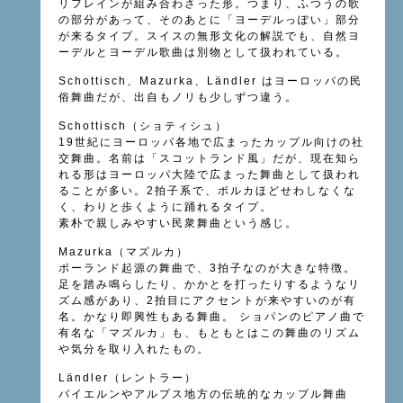
リフレインが組み合わさった形。つまり、ふつうの歌
の部分があって、そのあとに「ヨーデルっぽい」部分
が来るタイプ。スイスの無形文化の解説でも、自然ヨ
ーデルとヨーデル歌曲は別物として扱われている。
Schottisch、Mazurka、Ländler はヨーロッパの民
俗舞曲だが、出自もノリも少しずつ違う。
Schottisch（ショティシュ）
19世紀にヨーロッパ各地で広まったカップル向けの社
交舞曲。名前は「スコットランド風」だが、現在知ら
れる形はヨーロッパ大陸で広まった舞曲として扱われ
ることが多い。2拍子系で、ポルカほどせわしなくな
く、わりと歩くように踊れるタイプ。
素朴で親しみやすい民衆舞曲という感じ。
Mazurka（マズルカ）
ポーランド起源の舞曲で、3拍子なのが大きな特徴。
足を踏み鳴らしたり、かかとを打ったりするようなリ
ズム感があり、2拍目にアクセントが来やすいのが有
名。かなり即興性もある舞曲。 ショパンのピアノ曲で
有名な「マズルカ」も、もともとはこの舞曲のリズム
や気分を取り入れたもの。
Ländler（レントラー）
バイエルンやアルプス地方の伝統的なカップル舞曲