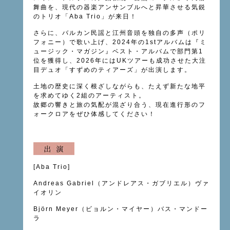
舞曲を、現代の器楽アンサンブルへと昇華させる気鋭
のトリオ「Aba Trio」
が来日！
さらに、バルカン民謡と江州音頭を独自の多声（ポリ
フォニー）で歌い上げ、2024年の1stアルバムは『ミ
ュージック・マガジン』ベスト・アルバムで部門第1
位を獲得し、2026年にはUKツアーも成功させた大注
目デュオ「すずめのティアーズ」が出演します。
土地の歴史に深く根ざしながらも、たえず新たな地平
を求めてゆく2組のアーティスト。
故郷の響きと旅の気配が混ざり合う、現在進行形のフ
ォークロアをぜひ体感してください！
[Aba Trio]
Andreas Gabriel（アンドレアス・ガブリエル）ヴァ
イオリン
Björn Meyer（ビョルン・マイヤー）バス・マンドー
ラ