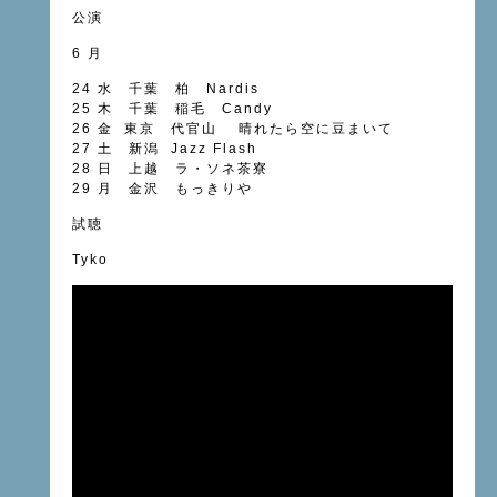
公演
6 月
24 水 千葉 柏 Nardis
25 木 千葉 稲毛 Candy
26 金 東京 代官山 晴れたら空に豆まいて
27 土 新潟 Jazz Flash
28 日 上越 ラ・ソネ茶寮
29 月 金沢 もっきりや
試聴
Tyko