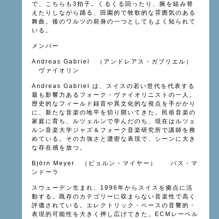
で、こちらも3拍子。くるくる回ったり、腕を組み替
えたりしながら踊る、田園的で牧歌的な雰囲気のある
舞曲。後のワルツの前身の一つとしてもよく知られて
いる。
メンバー
Andreas Gabriel （アンドレアス・ガブリエル）
ヴァイオリン
Andreas Gabriel は、スイスの若い世代を代表する
最も影響力あるフォーク・ヴァイオリニストの一人。
歴史的なフィールド録音や異文化的な視点を手がかり
に、新たな音楽の地平を切り開いてきた。民俗音楽の
家庭に育ち、ルツェルンで学んだのち、現在はルツェ
ルン音楽大学ジャズ＆フォーク音楽研究所で講師を務
めている。その力強さと濃密な表現で、シーンに大き
な存在感を放つ。
Björn Meyer （ビョルン・マイヤー） バス・マ
ンドーラ
スウェーデン生まれ、1996年からスイスを拠点に活
動する。既存のカテゴリーに収まらない音楽性で高く
評価されている。エレクトリック・ベースの音響的・
表現的可能性を大きく押し広げてきた。ECMレーベル