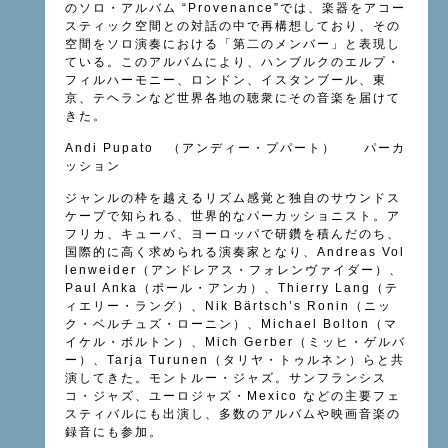
のソロ・アルバム “Provenance”では、楽器をアコー
スティック空間との対話の中で再構想しており、その
空間をソロ演奏における「第二のメンバー」と表現し
ている。このアルバムにより、ハンブルクのエルプ・
フィルハーモニー、ロンドン、イスタンブール、東
京、テヘランなど世界各地の聴衆にその音楽を届けて
きた。
Andi Pupato （アンディー・プパート） パーカ
ッション
ジャンルの枠を越えるリズム感覚と独自のサウンドス
ケープで知られる、世界的なパーカッショニスト。ア
フリカ、キューバ、ヨーロッパで研鑽を積んだのち、
国際的に高く求められる演奏家となり、Andreas Vol
lenweider（アンドレアス・フォレンヴァイダー）、
Paul Anka（ポール・アンカ）、Thierry Lang（テ
ィエリー・ラング）、Nik Bärtsch’s Ronin（ニッ
ク・ベルチュズ・ローニン）、Michael Bolton（マ
イケル・ボルトン）、Mich Gerber（ミッヒ・ゲルバ
ー）、Tarja Turunen（タリヤ・トゥルネン）らと共
演してきた。モントルー・ジャズ。サンフランシス
コ・ジャズ、ユーロジャズ・Mexico などの主要フェ
スティバルにも出演し、多数のアルバムや映画音楽の
録音にも参加。