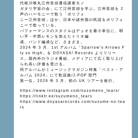
代桜川唯丸江州音頭通信講座モノ
ガタリ宇宙の会」にて江州音頭を学ぶ。江州音頭を 2
声のハーモニーで歌う「ポリフォ
ニー江州音頭」ほか、日本や諸外国の民謡をポリフォ
ニーで歌っている。
パフォーマンスのスタイルはデュオを最小単位に、唄
い手・中西レモンを加えたトリオ編
成、バンド編成など、さまざま。
2024 年 3 月、1st アルバム「Sparrow’s Arrows F
ly so High」を DOYASA! Records よりリリー
ス。国内外のラジオ番組、メディアにて広く取り上げ
られ高い評価を受ける。
同アルバムがミュージックマガジン特集「ベスト・ア
ルバム 2024」にて歌謡曲/J-POP 部門
第一位。2026 年 3 月、初の UK ツアーを敢行。
https://www.instagram.com/suzumeno_tears/
https://linktr.ee/suzumeno_tears
https://www.doyasarecords.com/suzume-no-tea
rs