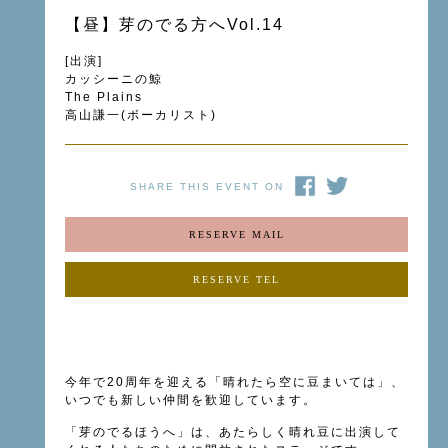
【昼】芽のでる方へVol.14
[出演]
カッシーニの鯨
The Plains
高山謙一(ボーカリスト)
SHARE THIS EVENT ON
RESERVE MAIL
RESERVE TEL
今年で20周年を迎える「晴れたら空に豆まいては」、
いつでも新しい仲間を歓迎しています。
「芽のでるほうへ」は、あたらしく晴れ豆に出演して