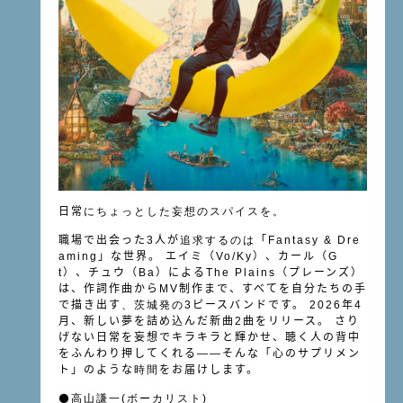
日常
にちょっとした妄想のスパイスを。
職場で出会った
3
人が
追求するのは
「
Fantasy & Dre
aming
」な世界。
エイミ（
Vo/Ky
）、カール（
G
t
）、チュウ（
Ba
）による
The Plains
（プレーンズ）
は、作詞作曲から
MV
制作まで、すべてを自分たちの手
で描き出す
、茨城発の
3
ピースバンドです。
2026
年
4
月、新しい夢を詰め込んだ新曲
2
曲をリリース。
さり
げない日常を妄想でキラキラと輝かせ、聴く人の背中
をふんわり押してくれる
――
そんな「心のサプリメン
ト」のような
時間
をお届けします。
⚫️高山謙一(ボーカリスト)