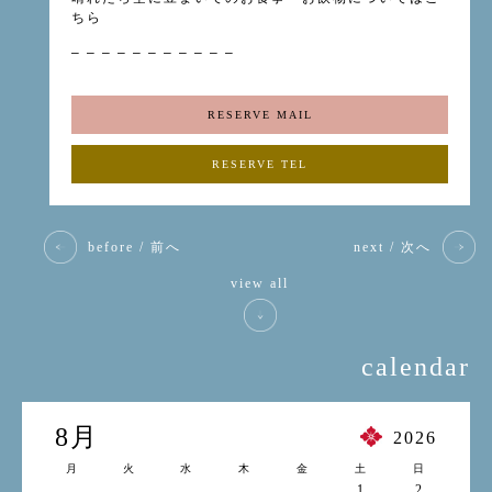
ちら
– – – – – – – – – – –
RESERVE MAIL
RESERVE TEL
before / 前へ
next / 次へ
view all
calendar
8月
2026
月
火
水
木
金
土
日
1
2