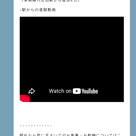
（東横線
代官山駅
から徒歩
2
分
)
↓
駅からの道順動画
------------
晴れたら空に豆まいてのお食事・お飲物については
こ