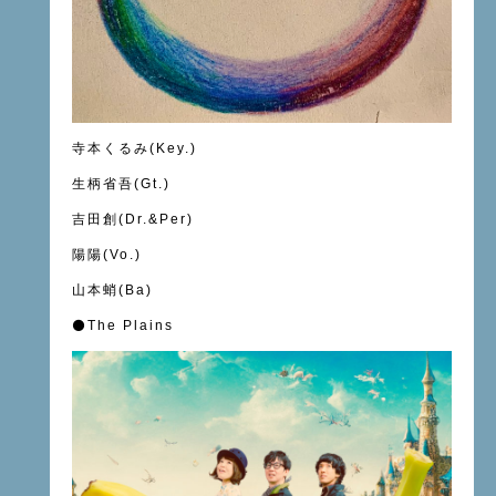
寺本くるみ(Key.)
生柄省吾(Gt.)
吉田創(Dr.&Per)
陽陽(Vo.)
山本蛸(Ba)
⚫️
The Plains