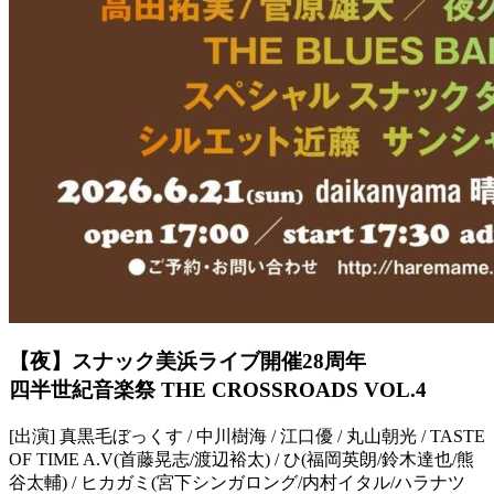
【夜】スナック美浜ライブ開催28周年
四半世紀音楽祭 THE CROSSROADS VOL.4
[出演] 真黒毛ぼっくす / 中川樹海 / 江口優 / 丸山朝光 / TASTE
OF TIME A.V(首藤晃志/渡辺裕太) / ひ(福岡英朗/鈴木達也/熊
谷太輔) / ヒカガミ(宮下シンガロング/内村イタル/ハラナツ