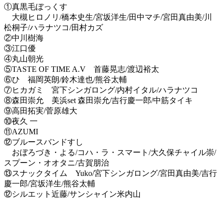
①真黒毛ぼっくす
大槻ヒロノリ/橋本史生/宮坂洋生/田中マチ/宮田真由美/川
松桐子/ハラナツコ/田村カズ
②中川樹海
③江口優
④丸山朝光
⑤TASTE OF TIME A.V 首藤晃志/渡辺裕太
⑥ひ 福岡英朗/鈴木達也/熊谷太輔
⑦ヒカガミ 宮下シンガロング/内村イタル/ハラナツコ
⑧森田崇允 美浜set 森田崇允/吉行慶一郎/中筋タイキ
⑨高田拓実/菅原雄大
⑩夜久 一
⑪AZUMI
⑫ブルースバンドすし
おぼろづき・よる/コハ・ラ・スマート/大久保チャイル崇/
スプーン・オオタニ/古賀朋治
⑬スナックタイム Yuko/宮下シンガロング/宮田真由美/吉行
慶一郎/宮坂洋生/熊谷太輔
⑫シルエット近藤/サンシャイン米内山