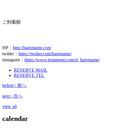
ご到着順
HP
：
http://haremame.com
twitter
：
https://twitter.com/haremame/
instagram
：
https://www.instagram.com/d_haremame/
RESERVE MAIL
RESERVE TEL
before / 前へ
next / 次へ
view all
calendar