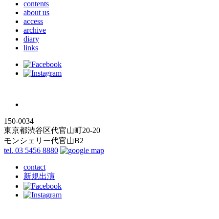
contents
about us
access
archive
diary
links
150-0034
東京都渋谷区代官山町20-20
モンシェリー代官山B2
tel. 03 5456 8880
contact
新規出演