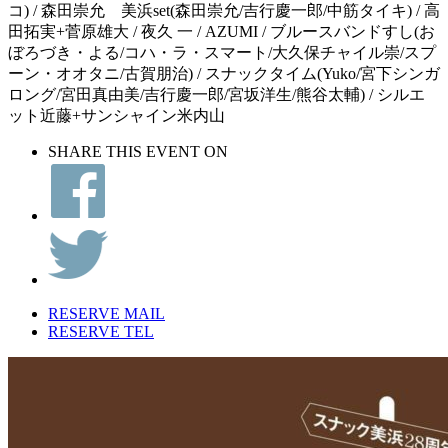
コ) / 森田崇允 美浜set(森田崇允/吉行慶一郎/中筋タイキ) / 高
田拓実+菅原雄大 / 夜久 一 / AZUMI / ブルースバンドすし(お
ぼろづき・よる/コハ・ラ・スマート/大久保チャイル崇/スプ
ーン・オオタニ/古賀朋治) / スナックタイム(Yuko/宮下シンガ
ロング/宮田真由美/吉行慶一郎/宮坂洋生/熊谷太輔) / シルエ
ット近藤+サンシャイン米内山
SHARE THIS EVENT ON
RESERVE MAIL
RESERVE TEL