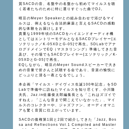
質SACDの音、名盤中の名盤から初めてマイルスを聴
く若者たちのために特に選りすぐった曲でDJ。
晴豆のMeyer Speakerとの組み合わせで浴びるマイ
ルスは、例えるなら合法的麻薬と言えるSACDの感動
的な体験をお届けします。
貴重な1999年頃のSACDをハイエンドオーディオ機
としてはエントリーモデルとなるSACDプレイヤー[エ
ソテリック／K-05XDとG-05]で再生。SDLabでアナ
ログドメインでEQ（マスタリンング）準備してきた音
及び、その場でもSACDプレイヤー[エソテリック／K-
05XDとG-05]で再生。
EQしながら、晴豆のMeyer Soundスピーカーで大き
めの音量で皆さんと試聴する会であり、音楽の愉悦に
どっぷりと浸る一夜となるでしょう。
本企画「マイルス・デイヴィス生誕100年記念」をSD
Labで準備中に訪ねたマイルスを知り尽くす、小川隆
夫氏、Jaz.in佐藤俊太郎編集長とも「これはズゴイで
すねえ」「こんな音まで聞こえていなかった」、マイ
ルスのコレクターや、ジャズファン、オーディオマニ
アも驚く音質に仕上がっています。
SACDの復権第1回と2回で紹介してきた「Jazz, Bos
sa and Reflections Vol.1 Compiled and Master