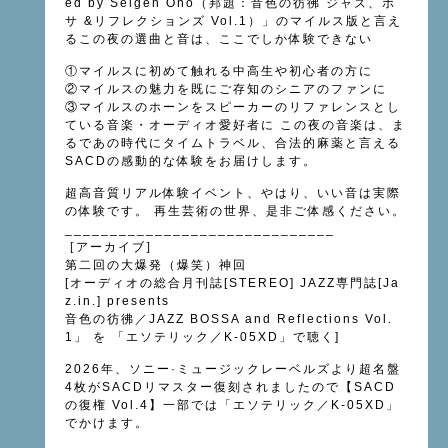
ed by Seigen Ono（邦題：音色の彷彿 ジャズ、ボ
サ &リフレクションズ Vol.1）」のマイルス版と言え
るこの夜の選曲と音は、ここでしか体験できない
①マイルスに初めて触れる中高生や初心者の方に
②マイルスの魅力を既にご存知のシニアのファンに
③マイルスのホーンをスピーカーのリファレンスとし
ている音楽・オーディオ愛好者に この夜の音楽は、ま
るであの時代にタイムトラベル、合法的麻薬と言える
SACDの感動的な体験をお届けします。
超高音質リアル体験イベント、やはり、いい音は実際
の体験です。 再生芸術の世界、是非ご体感ください。
______________________________
[アーカイブ]
第二回の大爆発（爆笑）神回
[オーディオの総合月刊誌[STEREO] JAZZ専門誌[Ja
z.in.] presents
音色の彷彿／JAZZ BOSSA and Reflections Vol.
1」 を 「エソテリック／K-05XD」で聴く]
2026年、ソニー·ミュージックレーベルズより超名盤
4枚がSACDリマスター復刻されましたので【SACD
の復権 Vol.4】一部では「エソテリック／K-05XD」
でかけます。