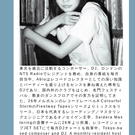
東京を拠点に活動するコンポーザー、DJ。ロンドンの
NTS Radioでレジデントを務め、自身の番組を毎月
担当中。Abiuはレコードコレクターとしての深い知識
とパーティーを盛り上げるセンスを兼ね備えた稀有な
DJであり、国内外のクラブをはじめ、名門フェスティ
バル、数多のダンスフロアでその実力を証明してき
た。26年メルボルンのレコードレーベルA Colourful
StormのFleetway Tapesシリーズよりミックスをリ
リース。日本を代表するレコーディング／マスタリン
グエンジニアであるオノセイゲン主宰、Saidera Mas
teringの音響チームに26年より所属。レコードショッ
プJET SETにて毎月DJチャートを執筆中。Tokyo-ba
sed composer and DJ. A monthly resident host