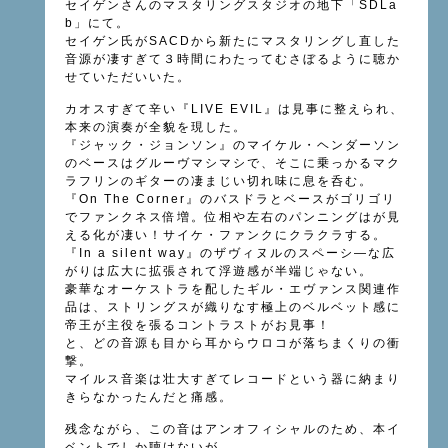
セイゲンさんのマスタリングスタジオ
の
地下「SDLa
b」にて。
セイゲン氏がSACDから新たにマスタリングし直した
音源が凄すぎて３時間にわたってむさぼるように聴か
せていただいいた。
カオスすぎて辛い『LIVE EVIL』は見事に整えられ、
本来の演奏が全貌を現した。
『ジャック・ジョンソン』のマイケル・ヘンダーソン
のベースはグルーヴマシマシで、そこに乗っかるマク
ラフリンのギターの凄まじい切れ味に息を呑む。
『On The Corner』のバスドラとベースがゴリゴリ
でファンクネス倍増。位相や左右のパンニングはが見
える化が凄い！サイケ・ファンクにクラクラする。
『In a silent way』のザヴィヌルのスペーシ―な広
がりは広大に拡張されて浮遊感が半端じゃない。
豪華なオーケストラを配したギル・エヴァンス関連作
品は、ストリングスが織りなす極上のベルベット感に
帝王が主役を張るコントラストがお見事！
と、どの音源も目から耳からウロコが落ちまくりの衝
撃。
マイルス音楽は壮大すぎてレコードという器に納まり
きらなかったんだと痛感。
残念ながら、この音はアンオフィシャルのため、本イ
ベントでしか聴けないが