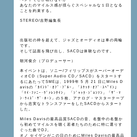
あなたのマイルス感が揺らぐスペシャルな１日となる
ことを約束する。
STEREO/吉野編集長
出版社の枠を超えて、ジャズとオーディオは車の両輪
です。
そして誌面を飛び出し、SACDは体験なのです。
朝河俊介（プロデューサー）
本イベントは、ソニー/フィリップスがスーパーオーデ
ィオCD（Super Audio CD／SACD）をスタートす
るにあたってSMEは、1999年 5 月 21 日にMiles D
avisの「ｶｲﾝﾄﾞ･ｵﾌﾞ･ﾌﾞﾙｰ」「ｽｹｯﾁ･ｵﾌﾞ･ｽﾍﾟｲﾝ｣
「ﾏｲ･ﾌｧﾆｰ･ｳﾞｧﾚﾝﾀｲﾝ」 「ｼﾞｬｯｸ･ｼﾞｮﾝｿﾝ」「ｻﾞ･ﾏ
ﾝ･ｳｨｽﾞ･ｻﾞ･ﾎｰﾝ」の５枚、アナログ・マスターテープ
から忠実なトランスファーをしたSACDからスタート
した。
Miles Davisの最高品質SACDの音、名盤中の名盤か
ら初めてマイルスを聴く若者たちのために特に選りす
ぐった曲でDJ。
オノ セイゲンがこの日のためにMiles Davisの最高品