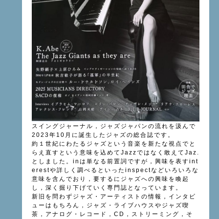
スイングジャーナル，ジャズジャパンの流れを汲んで
2023年10月に誕生したジャズの総合誌です。
約１世紀にわたるジャズという音楽を新たな視点でと
らえ直すという意味を込めてJazzではなく敢えてJaz.
としました。inは単なる前置詞ですが，興味を表すint
erestや詳しく調べるといったinspectなどいろいろな
意味を含んでおり，要するにジャズへの興味を喚起
し，深く掘り下げていく専門誌となっています。
新旧を問わずジャズ・アーティストの情報，インタビ
ューはもちろん，ジャズ・ライブハウスやジャズ喫
茶，アナログ・レコード，CD，ストリーミング，そ