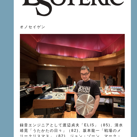
オノセイゲン
録音エンジニアとして渡辺貞夫「ELIS」（85)、清水
靖晃「うたかたの日々」（82)、坂本龍一「戦場のメ
リークリスマス」（82)、ジョン・ゾーン、マーク・