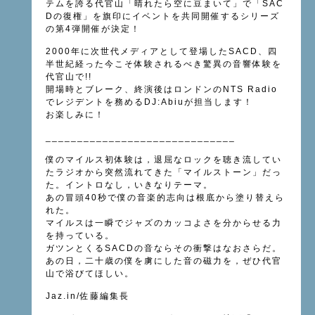
テムを誇る代官山「晴れたら空に豆まいて」で「SAC
Dの復権」を旗印にイベントを共同開催するシリーズ
の第4弾開催が決定！
2000年に次世代メディアとして登場したSACD、四
半世紀経った今こそ体験されるべき驚異の音響体験を
代官山で!!
開場時とブレーク、終演後はロンドンのNTS Radio
でレジデントを務めるDJ:Abiuが担当します！
お楽しみに！
______________________________
僕のマイルス初体験は，退屈なロックを聴き流してい
たラジオから突然流れてきた「マイルストーン」だっ
た。イントロなし，いきなりテーマ。
あの冒頭40秒で僕の音楽的志向は根底から塗り替えら
れた。
マイルスは一瞬でジャズのカッコよさを分からせる力
を持っている。
ガツンとくるSACDの音ならその衝撃はなおさらだ。
あの日，二十歳の僕を虜にした音の磁力を，ぜひ代官
山で浴びてほしい。
Jaz.in/佐藤編集長