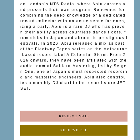
on London’s NTS Radio, where Abiu curates a
nd presents their own program. Renowned for
combining the deep knowledge of a dedicated
record collector with an acute sense for energ
izing a party, Abiu is a rare DJ who has prove
n their ability across countless dance floors, f
rom clubs in Japan and abroad to prestigious f
estivals. In 2026, Abiu released a mix as part
of the Fleetway Tapes series on the Melbourne
-based record label A Colourful Storm. From 2
026 onward, they have been affiliated with the
audio team at Saidera Mastering, led by Seige
n Ono, one of Japan’s most respected recordin
g and mastering engineers. Abiu also contribu
tes a monthly DJ chart to the record store JET
SET.
RESERVE MAIL
RESERVE TEL