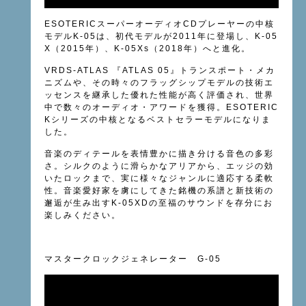
ESOTERICスーパーオーディオCDプレーヤーの中核
モデルK-05は、初代モデルが2011年に登場し、K-05
X（2015年）、K-05Xs（2018年）へと進化。
VRDS-ATLAS 『ATLAS 05』トランスポート・メカ
ニズムや、その時々のフラッグシップモデルの技術エ
ッセンスを継承した優れた性能が高く評価され、世界
中で数々のオーディオ・アワードを獲得。ESOTERIC
Kシリーズの中核となるベストセラーモデルになりま
した。
音楽のディテールを表情豊かに描き分ける音色の多彩
さ。シルクのように滑らかなアリアから、エッジの効
いたロックまで、実に様々なジャンルに適応する柔軟
性。音楽愛好家を虜にしてきた銘機の系譜と新技術の
邂逅が生み出すK-05XDの至福のサウンドを存分にお
楽しみください。
マスタークロックジェネレーター G-05