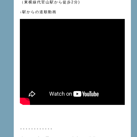
（東横線
代官山駅
から徒歩
2
分
)
↓
駅からの道順動画
------------