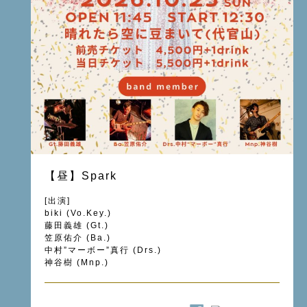
【昼】Spark
[出演]
biki (Vo.Key.)
藤田義雄 (Gt.)
笠原佑介 (Ba.)
中村”マーボー”真行 (Drs.)
神谷樹 (Mnp.)