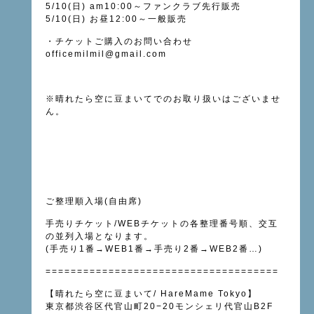
5/10(日) am10:00～ファンクラブ先行販売
5/10(日) お昼12:00～一般販売
・チケットご購入のお問い合わせ
officemilmil@gmail.com
※晴れたら空に豆まいてでのお取り扱いはございませ
ん。
ご整理順入場(自由席)
手売りチケット/WEBチケットの各整理番号順、交互
の並列入場となります。
(手売り1番→WEB1番→手売り2番→WEB2番…)
=====================================
【晴れたら空に豆まいて
/ HareMame Tokyo
】
東京都渋谷区代官山町
20−20
モンシェリ代官山
B2F