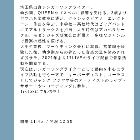
埼玉県出身シンガーソングライター。
幼少期、QUEENやゴスペルに影響を受ける。3歳より
ヤマハ音楽教室に通い、クラシックピアノ、エレクト
ーン、作曲を学ぶ。中学校～高校時代はビッグバンド
にてアルトサックスを担当、大学時代はアカペラサー
クル、モダンジャズ研究会に所属と、多様なジャンル
で音楽の感性を広げる。
大学卒業後、マーケティング会社に就職。営業職を経
験した後、幼少期からの夢だった音楽の道を諦めきれ
ず脱サラ。2021年より17LIVEのライブ配信で音楽活
動を開始する。
現在はシンガーソングライターとして都内を中心にラ
イブ活動を行う一方で、キーボーディスト、コーラス
としてジャンク フジヤマ等のアーティストのライブ・
サポートやレコーディングに参加。
TikTokにて配信中！
開場 11:45 / 開演 12:30