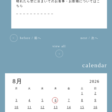
晴れたら空に豆まいてのお食事・お飲物については
こ
ちら
– – – – – – – – – – –
before / 前へ
next / 次へ
view all
calendar
8月
2026
月
火
水
木
金
土
日
1
2
3
4
5
6
7
8
9
10
11
12
13
14
15
16