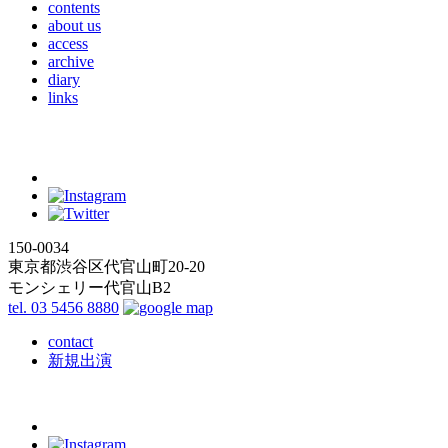
contents
about us
access
archive
diary
links
150-0034
東京都渋谷区代官山町20-20
モンシェリー代官山B2
tel. 03 5456 8880
contact
新規出演