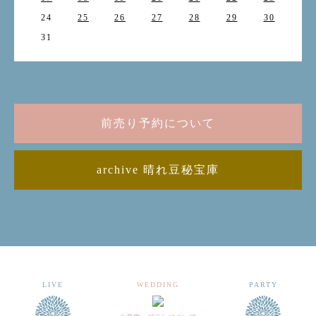
24
25
26
27
28
29
30
31
前売り予約について
archive 晴れ豆秘宝庫
LIVE
WEDDING
PARTY