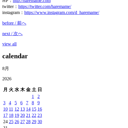
HP
：
http://haremame.com
twitter
：
https://twitter.com/haremame/
instagram
：
https://www.instagram.com/d_haremame/
before / 前へ
next / 次へ
view all
calendar
8月
2026
月
火
水
木
金
土
日
1
2
3
4
5
6
7
8
9
10
11
12
13
14
15
16
17
18
19
20
21
22
23
24
25
26
27
28
29
30
31