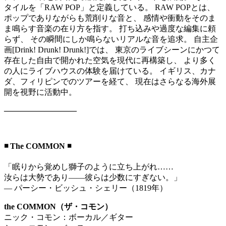
タイルを「RAW POP」と定義している。 RAW POPとは、
ポップでありながらも荒削りな音と、 感情や衝動をそのま
ま鳴らす音楽の在り方を指す。 打ち込みや過度な編集に頼
らず、 その瞬間にしか鳴らないリアルな音を追求。 自主企
画[Drink! Drunk! Drunk!]では、 東京のライブシーンにかつて
存在した自由で開かれた空気を現代に再構築し、 より多く
の人にライブハウスの体験を届けている。 イギリス、カナ
ダ、フィリピンでのツアーを経て、 現在はさらなる海外展
開を視野に活動中。
—————————
◾️ The COMMON ◾️
「眠りから覚めし獅子のように立ち上がれ……
汝らは大勢であり――彼らは少数にすぎない。」
— パーシー・ビッシュ・シェリー（1819年）
the COMMON（ザ・コモン）
ニック・コモン：ボーカル／ギター