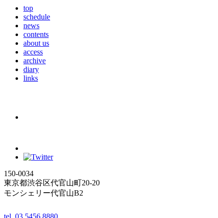
top
schedule
news
contents
about us
access
archive
diary
links
150-0034
東京都渋谷区代官山町20-20
モンシェリー代官山B2
tel. 03 5456 8880