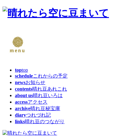
top
top
schedule
これからの予定
news
お知らせ
contents
晴れ豆あれこれ
about us
晴れ豆いろは
access
アクセス
archive
晴れ豆秘宝庫
diary
つれづれ記
links
晴れ豆のつながり