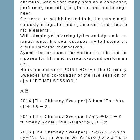
akamura, who wears many hats as a composer,
performer, recording engineer, and audio engi
neer.
Centered on sophisticated folk, the music meti
culously integrates indie, ambient, and electro
nic elements.
With simple yet piercing lyrics and dynamic ar
rangements, his soundscapes invite listeners t
o fully immerse themselves.
Ayumi also produces for various artists and co
mposes for film and surround-sound performan
ces.
He is a member of POINT HOPE / The Chimney
Sweeper and co-founder of the live session pr
oject “REIMEI SESSION.”
来歴
2014 [The Chimney Sweeper] Album “The Vow
el”をリリース。
2015 [The Chimney Sweeper] 7インチレコード
“Comedy Room / Via Saigon”をリリース
2016 [The Chimney Sweeper] USのバンドWhitn
eyの”No Matter Where We Go“のクリスマスアレン