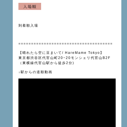
到着順入場
=====================================
【晴れたら空に豆まいて
/ HareMame Tokyo
】
東京都渋谷区代官山町
20−20
モンシェリ代官山
B2F
（東横線
代官山駅
から徒歩
2
分
)
↓
駅からの道順動画