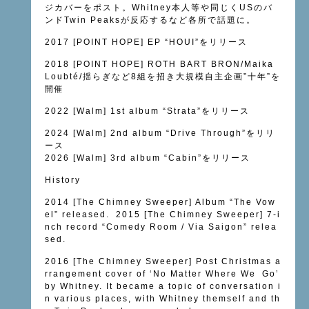
ジカバーをポスト。Whitney本人等や同じくUSのバ
ンドTwin Peaksが反応するなど各所で話題に。
2017 [POINT HOPE] EP “HOUI”をリリース
2018 [POINT HOPE] ROTH BART BRON/Maika
Loubté/揺らぎなど8組を招き大規模自主企画”十年”を
開催
2022 [Walm] 1st album “Strata”をリリース
2024 [Walm] 2nd album “Drive Through”をリリ
ース
2026 [Walm] 3rd album “Cabin”をリリース
History
2014 [The Chimney Sweeper] Album “The Vow
el” released. 2015 [The Chimney Sweeper] 7-i
nch record “Comedy Room / Via Saigon” relea
sed.
2016 [The Chimney Sweeper] Post Christmas a
rrangement cover of ‘No Matter Where We Go’
by Whitney. It became a topic of conversation i
n various places, with Whitney themself and th