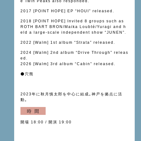
e Twin Peaks also responded.
2017 [POINT HOPE] EP “HOUI” released.
2018 [POINT HOPE] Invited 8 groups such as
ROTH BART BRON/Maika Loubté/Yuragi and h
eld a large-scale independent show “JUNEN”.
2022 [Walm] 1st album “Strata” released.
2024 [Walm] 2nd album “Drive Through” releas
ed.
2026 [Walm] 3rd album “Cabin” released.
⚫️
穴熊
2023年に秋月慎太郎を中心に結成｡神戸を拠点に活
動｡
開場 18:00 / 開演 19:00