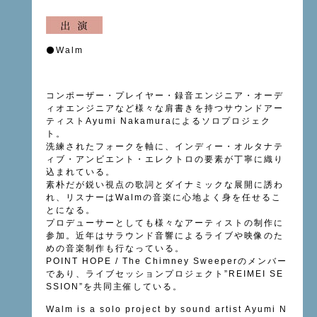
⚫️
Walm
コンポーザー・プレイヤー・録音エンジニア・オーデ
ィオエンジニアなど様々な肩書きを持つサウンドアー
ティストAyumi Nakamuraによるソロプロジェク
ト。
洗練されたフォークを軸に、インディー・オルタナテ
ィブ・アンビエント・エレクトロの要素が丁寧に織り
込まれている。
素朴だが鋭い視点の歌詞とダイナミックな展開に誘わ
れ、リスナーはWalmの音楽に心地よく身を任せるこ
とになる。
プロデューサーとしても様々なアーティストの制作に
参加。近年はサラウンド音響によるライブや映像のた
めの音楽制作も行なっている。
POINT HOPE / The Chimney Sweeperのメンバー
であり、ライブセッションプロジェクト”REIMEI SE
SSION”を共同主催している。
Walm is a solo project by sound artist Ayumi N