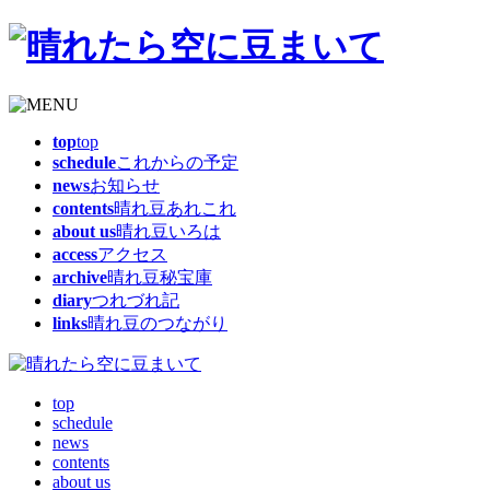
top
top
schedule
これからの予定
news
お知らせ
contents
晴れ豆あれこれ
about us
晴れ豆いろは
access
アクセス
archive
晴れ豆秘宝庫
diary
つれづれ記
links
晴れ豆のつながり
top
schedule
news
contents
about us