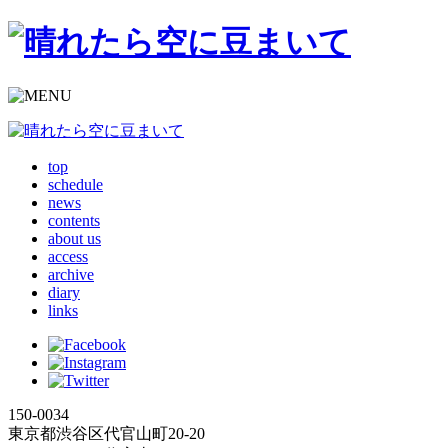
top
schedule
news
contents
about us
access
archive
diary
links
150-0034
東京都渋谷区代官山町20-20