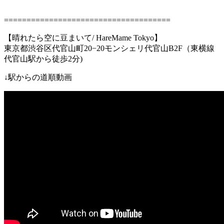
=====================================
【晴れたら空に豆まいて
/ HareMame Tokyo
】
東京都渋谷区代官山町
20−20
モンシェリ代官山
B2F
（東横線
代官山駅
から徒歩
2
分
)
↓
駅からの道順動画