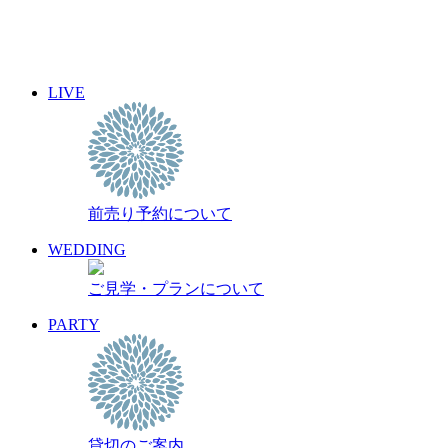
31
« 7月
9月 »
LIVE
イベント名・アーティスト名で検索
前売り予約について
archive 晴れ豆秘宝庫
前売り予約について
WEDDING
ご見学・プランについて
PARTY
貸切のご案内