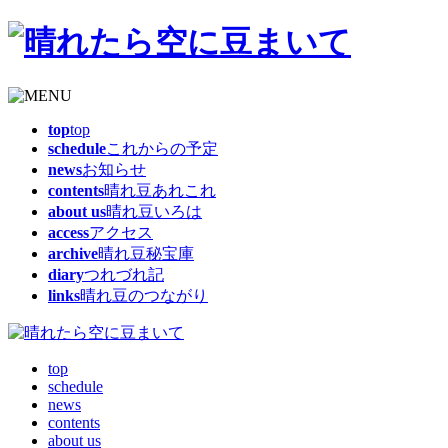
top
top
schedule
これからの予定
news
お知らせ
contents
晴れ豆あれこれ
about us
晴れ豆いろは
access
アクセス
archive
晴れ豆秘宝庫
diary
つれづれ記
links
晴れ豆のつながり
top
schedule
news
contents
about us