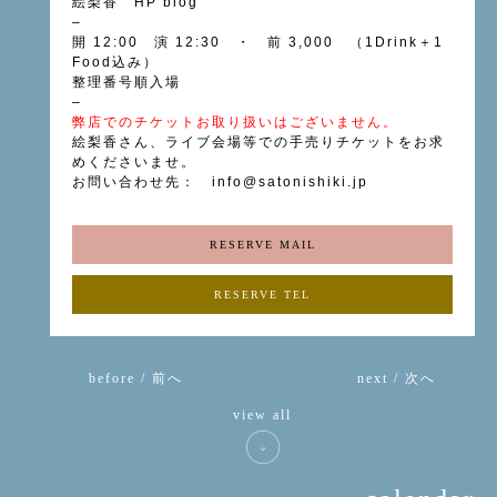
絵梨香
HP
blog
–
開 12:00 演 12:30 ・ 前 3,000 （1Drink＋1
Food込み）
整理番号順入場
–
弊店でのチケットお取り扱いはございません。
絵梨香さん、ライブ会場等での手売りチケットをお求
めくださいませ。
お問い合わせ先：
info@satonishiki.jp
RESERVE MAIL
RESERVE TEL
before / 前へ
next / 次へ
view all