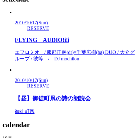
2010/10/17
(Sun)
RESERVE
FLYING AUDIO!i!i
エフロミオ / 服部正嗣(dr)×千葉広樹(ba) DUO / 大介グ
ループ / 彼等 / DJ mochilon
2010/10/17
(Sun)
RESERVE
【昼】御徒町凧の詩の朗読会
御徒町凧
calendar