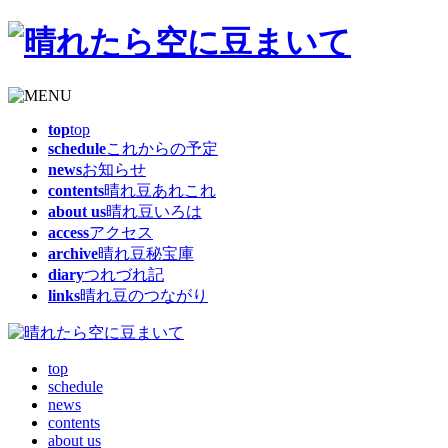
top
top
schedule
これからの予定
news
お知らせ
contents
晴れ豆あれこれ
about us
晴れ豆いろは
access
アクセス
archive
晴れ豆秘宝庫
diary
つれづれ記
links
晴れ豆のつながり
top
schedule
news
contents
about us