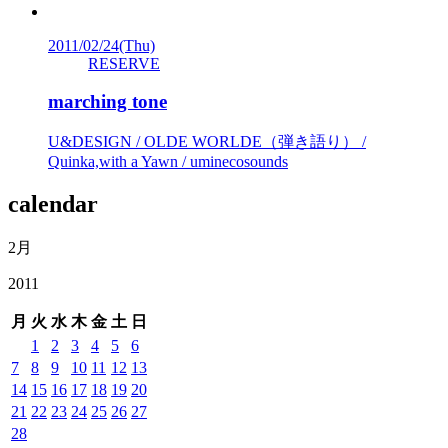
2011/02/24
(Thu)
RESERVE
marching tone
U&DESIGN / OLDE WORLDE（弾き語り） /
Quinka,with a Yawn / uminecosounds
calendar
2月
2011
月
火
水
木
金
土
日
1
2
3
4
5
6
7
8
9
10
11
12
13
14
15
16
17
18
19
20
21
22
23
24
25
26
27
28