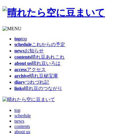
top
top
schedule
これからの予定
news
お知らせ
contents
晴れ豆あれこれ
about us
晴れ豆いろは
access
アクセス
archive
晴れ豆秘宝庫
diary
つれづれ記
links
晴れ豆のつながり
top
schedule
news
contents
about us