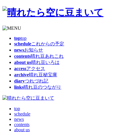
top
top
schedule
これからの予定
news
お知らせ
contents
晴れ豆あれこれ
about us
晴れ豆いろは
access
アクセス
archive
晴れ豆秘宝庫
diary
つれづれ記
links
晴れ豆のつながり
top
schedule
news
contents
about us