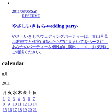
2011/08/06
(Sat)
RESERVE
やさしいきもち-wedding party-
やさしいきもちウェディングパーティーは、青山月見
ル君想フと代官山晴れたら空に豆まいてをベースに、
あなたのパーティーを個性的に演出します。お 気軽に
ご相談ください。
calendar
8月
2011
月
火
水
木
金
土
日
1
2
3
4
5
6
7
8
9
10
11
12
13
14
15
16
17
18
19
20
21