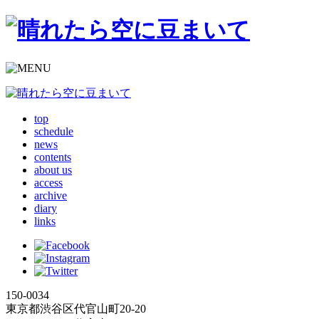
top
schedule
news
contents
about us
access
archive
diary
links
150-0034
東京都渋谷区代官山町20-20