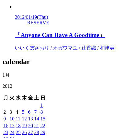
2012/01/19
(Thu)
RESERVE
「Anyone Can Have A Goodtime」
いいくぼさおり / オガワマユ / 辻香織 / 和津実
calendar
1月
2012
月
火
水
木
金
土
日
1
2
3
4
5
6
7
8
9
10
11
12
13
14
15
16
17
18
19
20
21
22
23
24
25
26
27
28
29