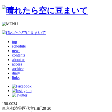
top
schedule
news
contents
about us
access
archive
diary
links
150-0034
東京都渋谷区代官山町20-20