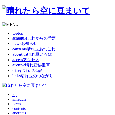
top
top
schedule
これからの予定
news
お知らせ
contents
晴れ豆あれこれ
about us
晴れ豆いろは
access
アクセス
archive
晴れ豆秘宝庫
diary
つれづれ記
links
晴れ豆のつながり
top
schedule
news
contents
about us