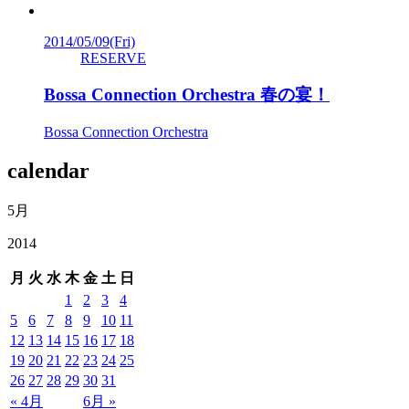
2014/05/09
(Fri)
RESERVE
Bossa Connection Orchestra 春の宴！
Bossa Connection Orchestra
calendar
5月
2014
月
火
水
木
金
土
日
1
2
3
4
5
6
7
8
9
10
11
12
13
14
15
16
17
18
19
20
21
22
23
24
25
26
27
28
29
30
31
« 4月
6月 »