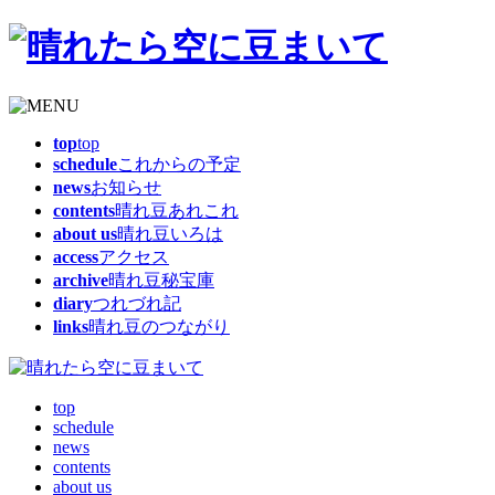
top
top
schedule
これからの予定
news
お知らせ
contents
晴れ豆あれこれ
about us
晴れ豆いろは
access
アクセス
archive
晴れ豆秘宝庫
diary
つれづれ記
links
晴れ豆のつながり
top
schedule
news
contents
about us