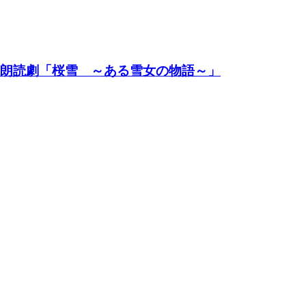
t Act 映像×朗読劇「桜雪 ～ある雪女の物語～」