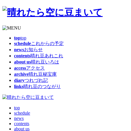
top
top
schedule
これからの予定
news
お知らせ
contents
晴れ豆あれこれ
about us
晴れ豆いろは
access
アクセス
archive
晴れ豆秘宝庫
diary
つれづれ記
links
晴れ豆のつながり
top
schedule
news
contents
about us