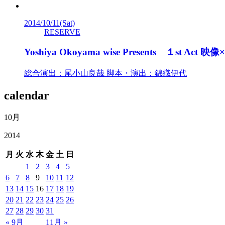
2014/10/11
(Sat)
RESERVE
Yoshiya Okoyama wise Presents １s
総合演出：尾小山良哉 脚本・演出：錦織伊代
calendar
10月
2014
月
火
水
木
金
土
日
1
2
3
4
5
6
7
8
9
10
11
12
13
14
15
16
17
18
19
20
21
22
23
24
25
26
27
28
29
30
31
« 9月
11月 »