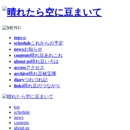
top
top
schedule
これからの予定
news
お知らせ
contents
晴れ豆あれこれ
about us
晴れ豆いろは
access
アクセス
archive
晴れ豆秘宝庫
diary
つれづれ記
links
晴れ豆のつながり
top
schedule
news
contents
about us