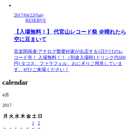
2017/04/22
(Sat)
RESERVE
【入場無料！】 代官山レコード祭 ＠晴れたら
空に豆まいて
音楽関係者/アナログ盤愛好家が出店する1日だけのレ
コード市！ 入場無料！！（別途入場時1ドリンク代600
円) タコス、ファラフェル、おにぎりご用意していま
す。ぜひご来場ください！
calendar
4月
2017
月
火
水
木
金
土
日
1
2