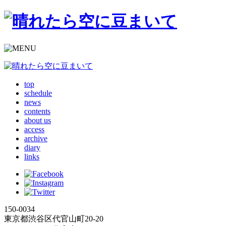
top
schedule
news
contents
about us
access
archive
diary
links
150-0034
東京都渋谷区代官山町20-20