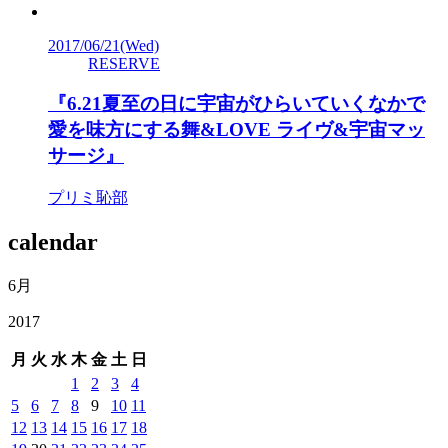
2017/06/21
(Wed)
RESERVE
『6.21夏至の日に宇宙がひらいていくなかで
愛を味方にする舞&LOVE ライヴ&宇宙マッ
サージ』
プリミ恥部
calendar
6月
2017
月
火
水
木
金
土
日
1
2
3
4
5
6
7
8
9
10
11
12
13
14
15
16
17
18