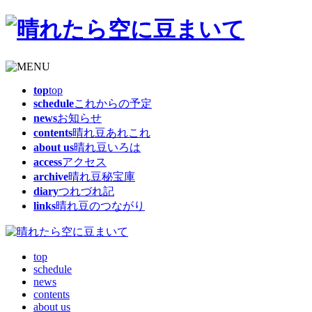
top
top
schedule
これからの予定
news
お知らせ
contents
晴れ豆あれこれ
about us
晴れ豆いろは
access
アクセス
archive
晴れ豆秘宝庫
diary
つれづれ記
links
晴れ豆のつながり
top
schedule
news
contents
about us