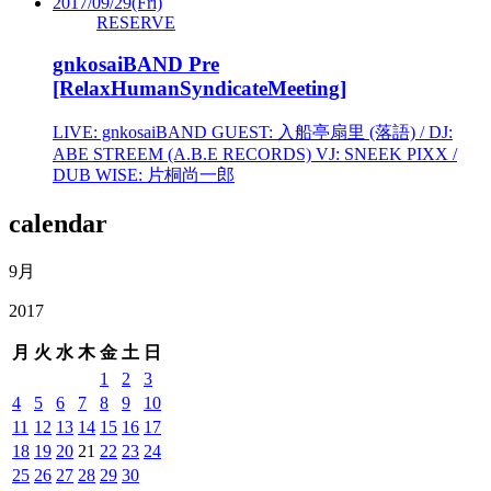
2017/09/29
(Fri)
RESERVE
gnkosaiBAND Pre
[RelaxHumanSyndicateMeeting]
LIVE: gnkosaiBAND GUEST: 入船亭扇里 (落語) / DJ:
ABE STREEM (A.B.E RECORDS) VJ: SNEEK PIXX /
DUB WISE: 片桐尚一郎
calendar
9月
2017
月
火
水
木
金
土
日
1
2
3
4
5
6
7
8
9
10
11
12
13
14
15
16
17
18
19
20
21
22
23
24
25
26
27
28
29
30