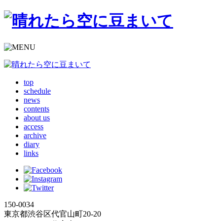
top
schedule
news
contents
about us
access
archive
diary
links
150-0034
東京都渋谷区代官山町20-20