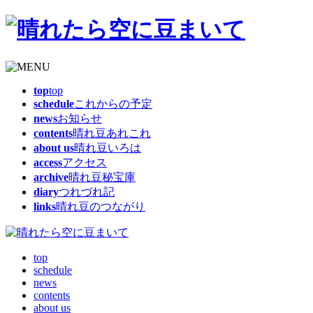
top
top
schedule
これからの予定
news
お知らせ
contents
晴れ豆あれこれ
about us
晴れ豆いろは
access
アクセス
archive
晴れ豆秘宝庫
diary
つれづれ記
links
晴れ豆のつながり
top
schedule
news
contents
about us