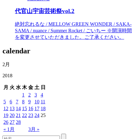
代官山宇宙芸術祭vol.2
絶対忘れるな / MELLOW GREEN WONDER / SAKA-
SAMA / nuance / Summer Rocket / ごいちー ※開演時間
を変更させていただきました。ご了承ください。
calendar
2月
2018
月
火
水
木
金
土
日
1
2
3
4
5
6
7
8
9
10
11
12
13
14
15
16
17
18
19
20
21
22
23
24
25
26
27
28
« 1月
3月 »