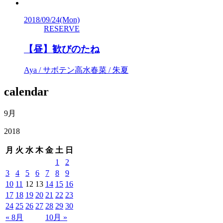
2018/09/24
(Mon)
RESERVE
【昼】歓びのたね
Aya / サボテン高水春菜 / 朱夏
calendar
9月
2018
月
火
水
木
金
土
日
1
2
3
4
5
6
7
8
9
10
11
12
13
14
15
16
17
18
19
20
21
22
23
24
25
26
27
28
29
30
« 8月
10月 »