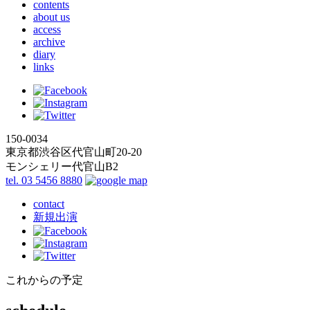
contents
about us
access
archive
diary
links
150-0034
東京都渋谷区代官山町20-20
モンシェリー代官山B2
tel. 03 5456 8880
contact
新規出演
これからの予定