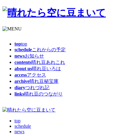
top
top
schedule
これからの予定
news
お知らせ
contents
晴れ豆あれこれ
about us
晴れ豆いろは
access
アクセス
archive
晴れ豆秘宝庫
diary
つれづれ記
links
晴れ豆のつながり
top
schedule
news