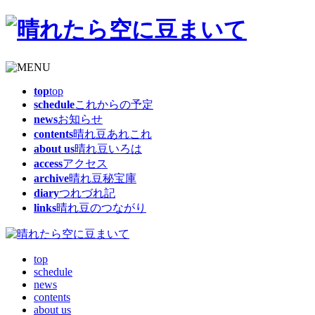
top
top
schedule
これからの予定
news
お知らせ
contents
晴れ豆あれこれ
about us
晴れ豆いろは
access
アクセス
archive
晴れ豆秘宝庫
diary
つれづれ記
links
晴れ豆のつながり
top
schedule
news
contents
about us