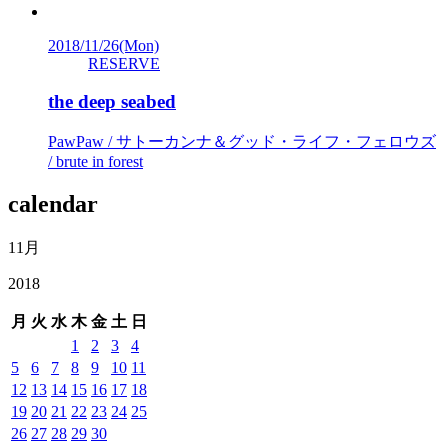
2018/11/26
(Mon)
RESERVE
the deep seabed
PawPaw / サトーカンナ＆グッド・ライフ・フェロウズ
/ brute in forest
calendar
11月
2018
月
火
水
木
金
土
日
1
2
3
4
5
6
7
8
9
10
11
12
13
14
15
16
17
18
19
20
21
22
23
24
25
26
27
28
29
30