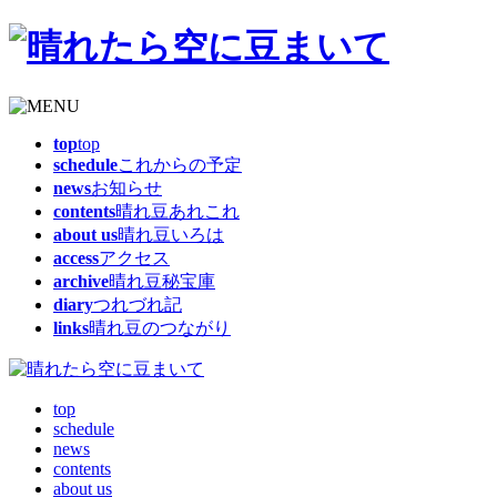
top
top
schedule
これからの予定
news
お知らせ
contents
晴れ豆あれこれ
about us
晴れ豆いろは
access
アクセス
archive
晴れ豆秘宝庫
diary
つれづれ記
links
晴れ豆のつながり
top
schedule
news
contents
about us