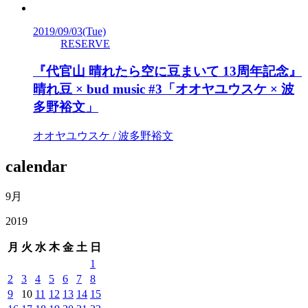
2019/09/03
(Tue)
RESERVE
『代官山 晴れたら空に豆まいて 13周年記念』
晴れ豆 × bud music #3「オオヤユウスケ × 波
多野裕文」
オオヤユウスケ / 波多野裕文
calendar
9月
2019
月
火
水
木
金
土
日
1
2
3
4
5
6
7
8
9
10
11
12
13
14
15