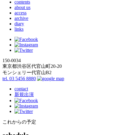
contents
about us
access
archive
diary
links
150-0034
東京都渋谷区代官山町20-20
モンシェリー代官山B2
tel. 03 5456 8880
contact
新規出演
これからの予定