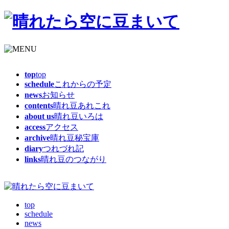
top
top
schedule
これからの予定
news
お知らせ
contents
晴れ豆あれこれ
about us
晴れ豆いろは
access
アクセス
archive
晴れ豆秘宝庫
diary
つれづれ記
links
晴れ豆のつながり
top
schedule
news