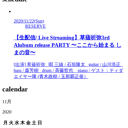
2020/11/22
(Sun)
RESERVE
【生配信/ Live Streaming】草薙祈弥3rd
Alubum release PARTY 〜ここから始まる し
まの音〜
[出演] 草薙祈弥 唄 三線 / 石垣隆太 guitar / 山川浩正
bass / 森芳樹 drum / 斉藤哲也 piano / ゲスト：ティダ
エイサー隊 (青木政樹 / 玉那覇正俊）
calendar
11月
2020
月
火
水
木
金
土
日