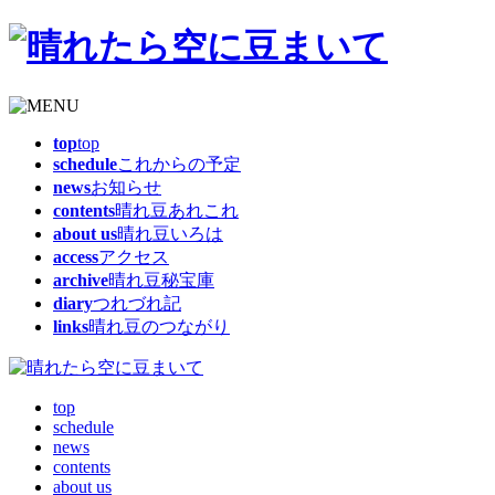
top
top
schedule
これからの予定
news
お知らせ
contents
晴れ豆あれこれ
about us
晴れ豆いろは
access
アクセス
archive
晴れ豆秘宝庫
diary
つれづれ記
links
晴れ豆のつながり
top
schedule
news
contents
about us