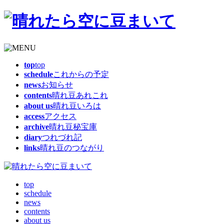
top
top
schedule
これからの予定
news
お知らせ
contents
晴れ豆あれこれ
about us
晴れ豆いろは
access
アクセス
archive
晴れ豆秘宝庫
diary
つれづれ記
links
晴れ豆のつながり
top
schedule
news
contents
about us