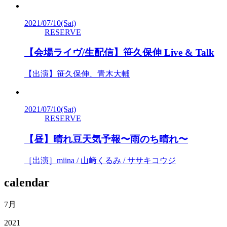
2021/07/10
(Sat)
RESERVE
【会場ライヴ/生配信】笹久保伸 Live & Talk
【出演】笹久保伸、青木大輔
2021/07/10
(Sat)
RESERVE
【昼】晴れ豆天気予報〜雨のち晴れ〜
［出演］miina / 山﨑くるみ / ササキコウジ
calendar
7月
2021