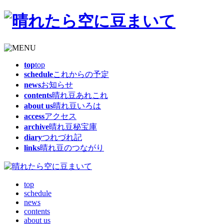
top
top
schedule
これからの予定
news
お知らせ
contents
晴れ豆あれこれ
about us
晴れ豆いろは
access
アクセス
archive
晴れ豆秘宝庫
diary
つれづれ記
links
晴れ豆のつながり
top
schedule
news
contents
about us