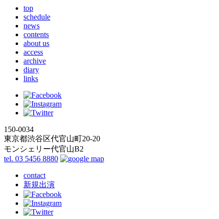
top
schedule
news
contents
about us
access
archive
diary
links
150-0034
東京都渋谷区代官山町20-20
モンシェリー代官山B2
tel. 03 5456 8880
contact
新規出演