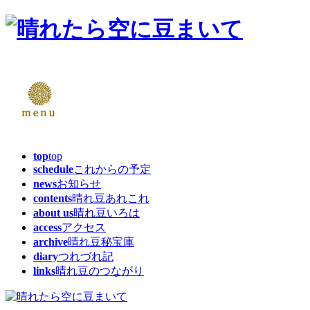
top
top
schedule
これからの予定
news
お知らせ
contents
晴れ豆あれこれ
about us
晴れ豆いろは
access
アクセス
archive
晴れ豆秘宝庫
diary
つれづれ記
links
晴れ豆のつながり