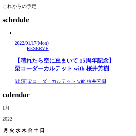
これからの予定
schedule
2022/01/17
(Mon)
RESERVE
【晴れたら空に豆まいて 15周年記念】
栗コーダーカルテット with 桜井芳樹
[出演]栗コーダーカルテット with 桜井芳樹
calendar
1月
2022
月
火
水
木
金
土
日