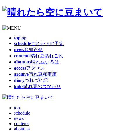
top
top
schedule
これからの予定
news
お知らせ
contents
晴れ豆あれこれ
about us
晴れ豆いろは
access
アクセス
archive
晴れ豆秘宝庫
diary
つれづれ記
links
晴れ豆のつながり
top
schedule
news
contents
about us