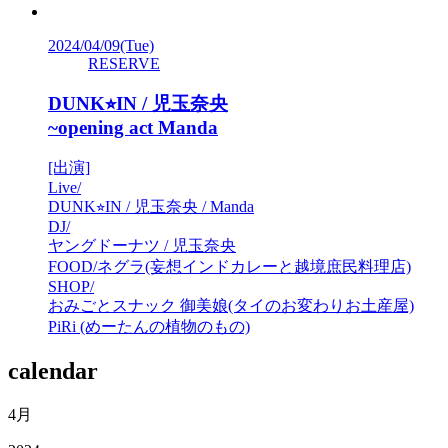
2024/04/09
(Tue)
RESERVE
DUNK⭐︎IN / 児玉奈央
~opening act Manda
[出演]
Live/
DUNK⭐︎IN / 児玉奈央 / Manda
DJ/
ヤングドーナツ / 児玉奈央
FOOD/ネグラ(妄想インドカレーと越境庶民料理店)
SHOP/
おみごとスナック 御美娘(タイのお変わりお土産屋)
PiRi (めーたんの植物のもの)
calendar
4月