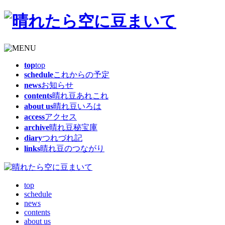
top
top
schedule
これからの予定
news
お知らせ
contents
晴れ豆あれこれ
about us
晴れ豆いろは
access
アクセス
archive
晴れ豆秘宝庫
diary
つれづれ記
links
晴れ豆のつながり
top
schedule
news
contents
about us