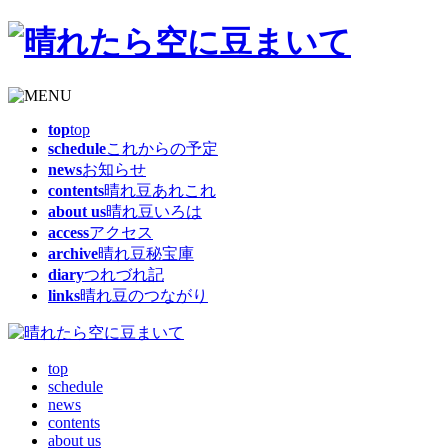
top
top
schedule
これからの予定
news
お知らせ
contents
晴れ豆あれこれ
about us
晴れ豆いろは
access
アクセス
archive
晴れ豆秘宝庫
diary
つれづれ記
links
晴れ豆のつながり
top
schedule
news
contents
about us