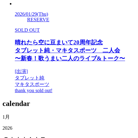
2026/01/29
(Thu)
RESERVE
SOLD OUT
晴れたら空に豆まいて20周年記念
タブレット純・マキタスポーツ 二人会
〜新春！歌うまい二人のライブ&トーク〜
[出演]
タブレット純
マキタスポーツ
thank you sold out!
calendar
1月
2026