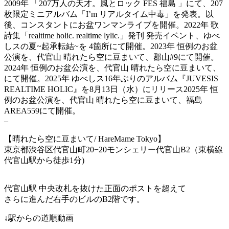
2009年 「207万人の天才。風とロック FES 福島 」にて、207
枚限定ミニアルバム「I’m リアルタイム中毒」を発表。以
後、コンスタントにお盆ワンマンライブを開催。2022年 歌
詩集「realtime holic. realtime lylic.」発刊 発売イベント、ゆべ
しスの夏~起承転結~を 4箇所にて開催。2023年 恒例のお盆
公演を、代官山 晴れたら空に豆まいて、郡山#9にて開催。
2024年 恒例のお盆公演を、代官山 晴れたら空に豆まいて、
にて開催。2025年 ゆべしス16年ぶりのアルバム『JUVESIS
REALTIME HOLIC』を8月13日（水）にリリース2025年 恒
例のお盆公演を、代官山 晴れたら空に豆まいて、福島
AREA559にて開催。
–
【晴れたら空に豆まいて
/ HareMame Tokyo
】
東京都渋谷区代官山町
20−20
モンシェリー代官山
B2
（東横線
代官山駅
から徒歩
1
分
)
代官山駅
中央改札を抜けた正面のポストを超えて
さらに進んだ右手のビルのB2階
です。
↓
駅からの道順動画