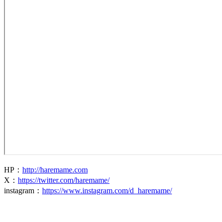
HP
：
http://haremame.com
X：
https://twitter.com/haremame/
instagram
：
https://www.instagram.com/d_haremame/