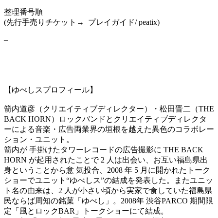
整理番号順
(先行手売りチケット→ プレイガイド/ peatix)
–
【ゆべしスプロフィール】
箭内道彦（クリエイティブディレクター）・松田晋二（THE
BACK HORN）ロックバンドとクリエイティブディレクタ
ーによる音楽・広告両業界の垣根を越えた異色のコラボレー
ション・ユニット。
箭内が 手掛けたタワーレコードの広告撮影に THE BACK
HORN が起用されたことで 2 人は出会い、お互い福島県出
身ということから意 気投合、2008 年 5 月に開かれたトーク
ショーでユニット“ゆべしス”の結成を発表した。またユニッ
ト名の由来は、2 人が小さい頃から実家で食していた福島県
民ならば周知の銘菓「ゆべし」。2008年 渋谷PARCO 期間限
定「風とロックBAR」トークショーにて結成。