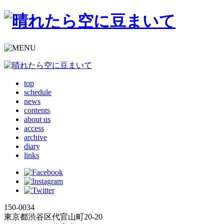
top
schedule
news
contents
about us
access
archive
diary
links
150-0034
東京都渋谷区代官山町20-20