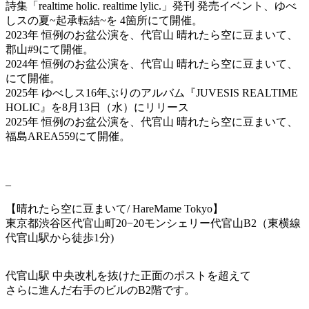
詩集「realtime holic. realtime lylic.」発刊 発売イベント、ゆべ
しスの夏~起承転結~を 4箇所にて開催。
2023年 恒例のお盆公演を、代官山 晴れたら空に豆まいて、
郡山#9にて開催。
2024年 恒例のお盆公演を、代官山 晴れたら空に豆まいて、
にて開催。
2025年 ゆべしス16年ぶりのアルバム『JUVESIS REALTIME
HOLIC』を8月13日（水）にリリース
2025年 恒例のお盆公演を、代官山 晴れたら空に豆まいて、
福島AREA559にて開催。
–
【晴れたら空に豆まいて
/ HareMame Tokyo
】
東京都渋谷区代官山町
20−20
モンシェリー代官山
B2
（東横線
代官山駅
から徒歩
1
分
)
代官山駅
中央改札を抜けた正面のポストを超えて
さらに進んだ右手のビルのB2階
です。