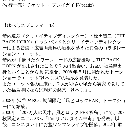
(先行手売りチケット→ プレイガイド/ peatix)
【ゆべしスプロフィール】
箭内道彦（クリエイティブディレクター）・松田晋二（THE
BACK HORN）ロックバンドとクリエイティブディレクタ
ーによる音楽・広告両業界の垣根を越えた異色のコラボレー
ション・ユニット。
箭内が 手掛けたタワーレコードの広告撮影に THE BACK
HORN が起用されたことで 2 人は出会い、お互い福島県出
身ということから意 気投合、2008 年 5 月に開かれたトーク
ショーでユニット“ゆべしス”の結成を発表した。
またユニット名の由来は、2 人が小さい頃から実家で食して
いた福島県民ならば周知の銘菓「ゆべし」。
2008年 渋谷PARCO 期間限定「風とロックBAR」トークショ
ーにて結成。
2009年 「207万人の天才。風とロック FES 福島 」にて、207
枚限定ミニアルバム「I’m リアルタイム中毒」を発表。以
後、コンスタントにお盆ワンマンライブを開催。2022年 歌