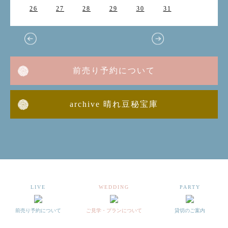
26
27
28
29
30
31
前売り予約について
archive 晴れ豆秘宝庫
LIVE
WEDDING
PARTY
前売り予約について
ご見学・プランについて
貸切のご案内