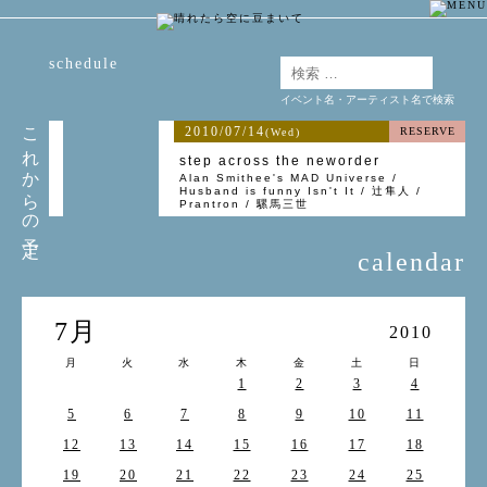
schedule
イベント名・アーティスト名で検索
これからの予定
2010/07/14
RESERVE
(Wed)
step across the neworder
Alan Smithee's MAD Universe /
Husband is funny Isn't It / 辻隼人 /
Prantron / 騾馬三世
calendar
7月
2010
月
火
水
木
金
土
日
1
2
3
4
5
6
7
8
9
10
11
12
13
14
15
16
17
18
19
20
21
22
23
24
25