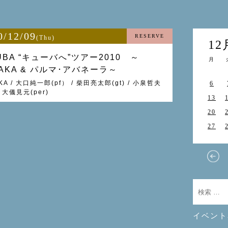
0/12/09
RESERVE
(Thu)
12
CUBA “キューバへ”ツアー2010 ～
月
YAKA & パルマ･アバネーラ～
KA / 大口純一郎(pf） / 柴田亮太郎(gt) / 小泉哲夫
6
 / 大儀見元(per)
13
20
27
イベント