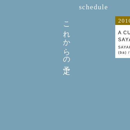
schedule
これからの予定
201
A 
SA
SAYA
(ba)