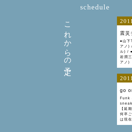
schedule
これからの予定
201
震災
●山下
アノ)
ル) 
岩潤三
アノ)
201
go o
Funk S
sne
【延期
何卒ご
は現