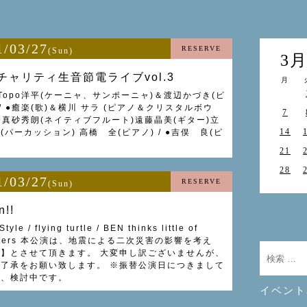
1/03/27
RESERVE
(Sun)
3
チャリティ生音節電ライブvol.3
月
Topo洋平(ケーニャ、サンポーニャ)＆渡辺かづき(ピ
 / ●癒楽(歌)＆横川 サラ (ピアノ＆クリスタルボウ
7
/ ●真砂秀朗(ネイティブフルート)遠藤晶美(ギター)立
14
(パーカッション) 高橋 全(ピアノ) / ●吉俣 良(ピ
21
28
1/03/27
RESERVE
(Sun)
n!!
tyle / flying turtle / BEN thinks little of
akers 本公演は、地震による二次災害の影響を考え
】とさせて頂きます。 大変申し訳ございませんが、
了承をお願い致します。 ※振替公演日につきまして
在、検討中です。
イベント