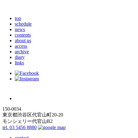
top
schedule
news
contents
about us
access
archive
diary
links
150-0034
東京都渋谷区代官山町20-20
モンシェリー代官山B2
tel. 03 5456 8880
contact