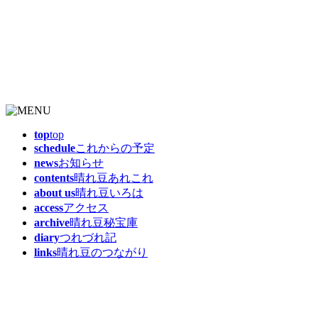
top
top
schedule
これからの予定
news
お知らせ
contents
晴れ豆あれこれ
about us
晴れ豆いろは
access
アクセス
archive
晴れ豆秘宝庫
diary
つれづれ記
links
晴れ豆のつながり