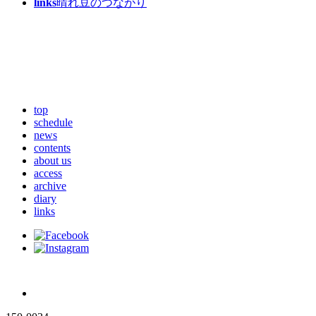
links
晴れ豆のつながり
top
schedule
news
contents
about us
access
archive
diary
links