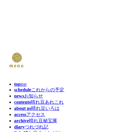
top
top
schedule
これからの予定
news
お知らせ
contents
晴れ豆あれこれ
about us
晴れ豆いろは
access
アクセス
archive
晴れ豆秘宝庫
diary
つれづれ記