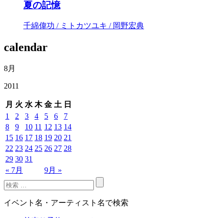
夏の記憶
千綿偉功 / ミトカツユキ / 岡野宏典
calendar
8月
2011
月
火
水
木
金
土
日
1
2
3
4
5
6
7
8
9
10
11
12
13
14
15
16
17
18
19
20
21
22
23
24
25
26
27
28
29
30
31
« 7月
9月 »
イベント名・アーティスト名で検索