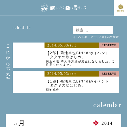
schedule
イベント名・アーティスト名で検索
これからの予定
2014/05/03
RESERVE
(Sat)
【2部】菊池卓也Birthdayイベント
「タクヤの歌はじめ」
菊池卓也 ※入場方法が変更になりました。ご
注意くださませ。
2014/05/03
RESERVE
(Sat)
【1部】菊池卓也Birthdayイベント
「タクヤの歌はじめ」
菊池卓也
calendar
5月
2014