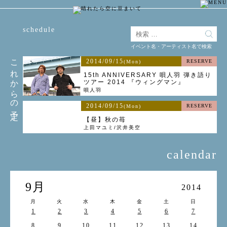
schedule
イベント名・アーティスト名で検索
これからの予定
2014/09/15
RESERVE
(Mon)
15th ANNIVERSARY 唄人羽 弾き語り
ツアー 2014 『ウィングマン』
唄人羽
2014/09/15
RESERVE
(Mon)
【昼】秋の苺
上田マユミ/沢井美空
calendar
9月
2014
月
火
水
木
金
土
日
1
2
3
4
5
6
7
8
9
10
11
12
13
14