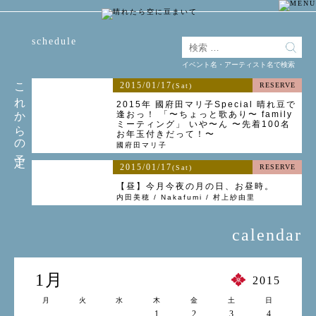
schedule
イベント名・アーティスト名で検索
これからの予定
2015/01/17
RESERVE
(Sat)
2015年 國府田マリ子Special 晴れ豆で
逢おっ！ 「〜ちょっと歌あり〜 family
ミーティング」 いや〜ん 〜先着100名
お年玉付きだって！〜
國府田マリ子
2015/01/17
RESERVE
(Sat)
【昼】今月今夜の月の日、お昼時。
内田美穂 / Nakafumi / 村上紗由里
calendar
1月
2015
月
火
水
木
金
土
日
1
2
3
4